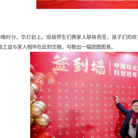
傍晚时分，华灯初上。班级师生们携家人联袂而至，孩子们的欢
窗之谊与家人相伴在此刻交融，勾勒出一幅团圆图景。