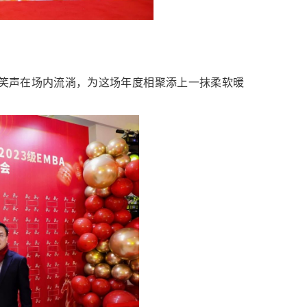
笑声在场内流淌，为这场年度相聚添上一抹柔软暖