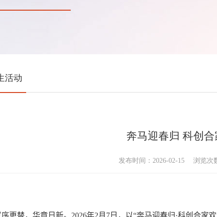
生活动
奔马迎春归 科创合
发布时间：2026-02-15
浏览次
岁序更替，华章日新。
2026
年
2
月
7
日，以“奔马迎春归
·
科创合家欢