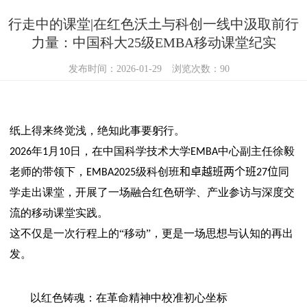
行走中的课堂|在红色沃土与科创一线中汲取前行
力量：中国科大25级EMBA移动课堂纪实
发布时间：2026-01-29
浏览次数：
90
纸上得来终觉浅，绝知此事要躬行。
年
月
日，在中国科学技术大学
中心副主任徐毅
2026
1
10
EMBA
老师的带领下，
级科创班
和卓越班两个班
位
同
EMBA2025
27
学走出课堂，开展了一场融合红色研学、产业参访与深度交
流的移动课堂实践。
这不仅是一次行程上的“移动”，更是一场思想与认知的再出
发。
以红色铸魂：在革命精神中校准初心坐标