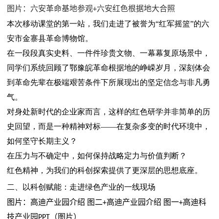
图片：六安革命基地参观
六安红色根据地大合照
+
本次移动课堂的第一站，我们走进了被誉为“红军摇篮”的六
安市金寨县革命博物馆。
在一段段真实史料、一件件珍贵文物、一幕幕复原场景中，
同学们系统回顾了鄂豫皖革命根据地的峥嵘岁月，深刻体会
到革命先辈在极端艰苦条件下所展现出的坚定信念与非凡勇
气。
对身处新时代的企业家而言，这样的红色研学并非简单的历
史回望，而是一种精神对标——在复杂多变的时代环境中，
如何坚守长期主义？
在压力与不确定中，如何保持战略定力与价值判断？
红色精神，为我们的科创探索提供了更深层的思想底座。
二、以科创赋能：走进绿色产业的一线现场
图片：高迪产业园介绍 图二
高迪产业园介绍 图一
高迪科
+
+
技产业园
（图片）
PPT