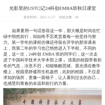
光影里的USTC|记24科创EMBA班秋日课堂
发布时间：2025-11-27
浏览次数：
66
如果要用一句话形容这一年，那大概是时间在忙
碌中悄然前行，却始终
不忘
奖赏着每一份坚持与努
力。第一学年的课程仿佛还停留在开学的那张课表
上，而第二年的学习也已悄然进入下半程。不同的
是，这一次，
24
科创
EMBA
班的同学们，这一次走
进了中国科学技术大学本部上课
。
清晨的校园带着初
冬的气息，冷意不烈，却能唤醒思绪。晨光洒在教学
楼上，校园里静谧而生机盎然，此刻的校园，不仅是
求知的场所，更像一面镜子，让人看到过去的自己，
也感受到青春的余温和前行的力量。