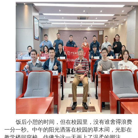
饭后小憩的时间，但在校园里，没有谁
舍得
浪费
一分一秒。中午的阳光洒落在校园的草木
间
，光影在
教学楼间穿梭，仿佛为这一天画上了温柔的脚注。