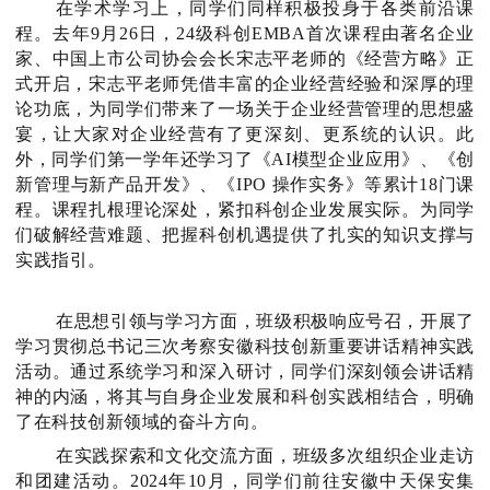
在学术学习上，同学们同样积极投身于各类前沿课
程。去年9月26日，24级科创EMBA首次课程由著名企业
家、中国上市公司协会会长宋志平老师的《经营方略》正
式开启，宋志平老师凭借丰富的企业经营经验和深厚的理
论功底，为同学们带来了一场关于企业经营管理的思想盛
宴，让大家对企业经营有了更深刻、更系统的认识。此
外，同学们第一学年还学习了《AI模型企业应用》、《创
新管理与新产品开发》、《IPO 操作实务》等累计18门课
程。课程扎根理论深处，紧扣科创企业发展实际。为同学
们破解经营难题、把握科创机遇提供了扎实的知识支撑与
实践指引。
在思想引领与学习方面，班级积极响应号召，开展了
学习贯彻总书记三次考察安徽科技创新重要讲话精神实践
活动。通过系统学习和深入研讨，同学们深刻领会讲话精
神的内涵，将其与自身企业发展和科创实践相结合，明确
了在科技创新领域的奋斗方向。
在实践探索
和文化交流
方面，班级多次组织企业走访
和团建
活动。2024年10月，同学们前往安徽中天保安集