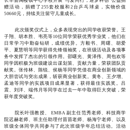
长丰县陶楼镇中心学校开展
“与爱同行，逐梦科创”
公益捐
赠活动
，捐赠了255套校服和2台乒乓球桌，实物价值
50660元，
持续关注留守儿童成长。
此次颁奖仪式上，众多表现突出的同学收获荣誉。王
子翔、胡本胜、韦亮等10位同学荣获优秀学业奖，他们在
日常学习中勤奋钻研，成绩优异。方毅书、周曙、胡爱
平、夏慧明等同学获得先锋领袖奖，在班级活动及各项事
务中发挥了杰出的引领作用。邵曙光、黄泽伟、周包欢等
同学因积极为班级建设出谋划策、贡献力量，荣获团队贡
献奖。张传林、陈锐、侯杨等同学凭借在商业创新领域的
大胆尝试与突出成果，斩获商业创新奖。黄冬、王夕增、
孟迪等同学的实践项目成果显著，获得最佳实践奖。吕
震、刘洋、端伟月等同学在过去一年中取得巨大突破，荣
获年度突破奖。
院长叶强教授、 EMBA 副主任范秀老师、科技商学
院迟赫老师、班主任助理付苗苗老师、杨海宁老师、以及
班级全体同学共同参与了此次班级学年总结活动。活动