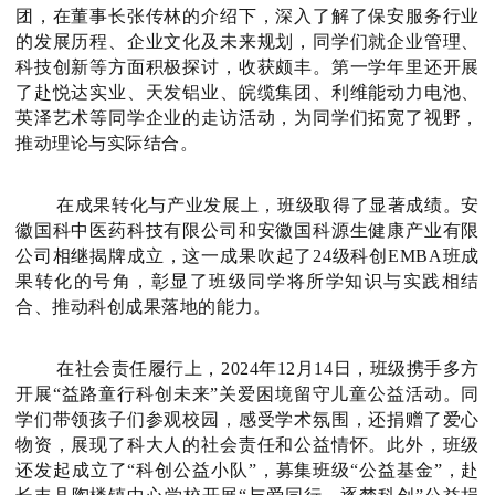
团，在董事长张传林的介绍下，深入了解了保安服务行业
的发展历程、企业文化及未来规划，同学们就企业管理、
科技创新等方面积极探讨，收获颇丰。
第一学年里还开展
了
赴
悦达实业、天发铝业、
皖缆集团
、利维能动力电池、
英泽艺术
等同学企业的
走访活动，为同学们拓宽了视野，
推动理论与实际结合。
在成果转化与产业发展上，班级取得了显著成绩。安
徽国科中医药科技有限公司和安徽国科源生健康产业有限
公司相继揭牌成立，这一成果吹起了24级科创EMBA班成
果转化的号角，彰显了班级同学将所学知识与实践相结
合、推动科创成果落地的能力。
在社会责任履行上，2024年12月14日，班级携手多方
开展“益路童行科创未来”关爱困境留守儿童公益活动。同
学们带领孩子们参观校园，感受学术氛围，还捐赠了爱心
物资，展现了科大人的社会责任和公益情怀。此外，班级
还发起成立了“科创公益小队”，募集班级“公益基金”，
赴