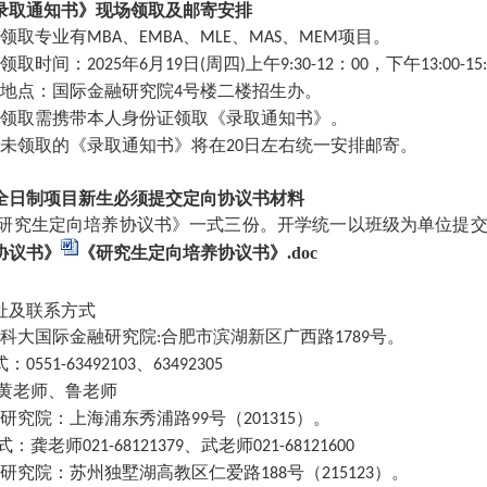
录取通知书》现场领取及邮寄安排
领取专业有
、
、
、
、
项目。
MBA
EMBA
MLE
MAS
MEM
领取时间：
年
月
日
周四
上午
：
，下午
2025
6
19
(
)
9:30-12
00
13:00-15
地点：国际金融研究院
号楼二楼招生办。
4
领取需携带本人身份证领取《录取通知书》。
未领取的《录取通知书》将在
日左右统一安排邮寄。
20
全日制项目新生必须提交定向协议书材料
研究生定向培养协议书》一式三份。开学统一以班级为单位提交
协议书》
《研究生定向培养协议书》.doc
址及联系方式
科大国际金融研究院
合肥市滨湖新区广西路
号。
:
1789
式：
、
0551-63492103
63492305
黄老师、鲁老师
研究院：上海浦东秀浦路
号（
）。
99
201315
式：龚老师
、武老师
021-68121379
021-68121600
研究院：苏州独墅湖高教区仁爱路
号（
）。
188
215123